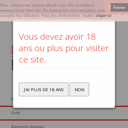
Nous utilisons des cookies afin de vous offrir la meilleure
Fermer
0
expérience sur notre site. En poursuivant votre navigation, vous
acceptez leur utilisation. Pour plus d\information, veuillez
cliquer ici
Vous devez avoir 18
ans ou plus pour visiter
ce site.
J'AI PLUS DE 18 ANS
NON
Bières
Softs
Boissons chaudes