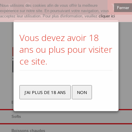
Nous utilisons des cookies afin de vous offrir la meilleure
Fermer
0
expérience sur notre site. En poursuivant votre navigation, vous
acceptez leur utilisation. Pour plus d\information, veuillez
cliquer ici
Vous devez avoir 18
ans ou plus pour visiter
ce site.
J'AI PLUS DE 18 ANS
NON
Bières
Softs
Boissons chaudes