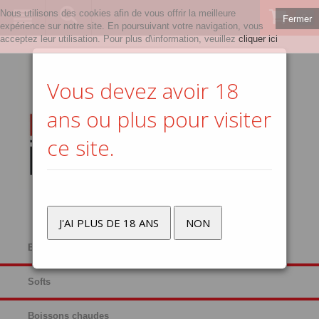
Nous utilisons des cookies afin de vous offrir la meilleure
Fermer
0
expérience sur notre site. En poursuivant votre navigation, vous
acceptez leur utilisation. Pour plus d\information, veuillez
cliquer ici
Vous devez avoir 18
ans ou plus pour visiter
ce site.
J'AI PLUS DE 18 ANS
NON
Bières
Softs
Boissons chaudes