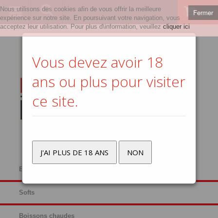
Nous utilisons des cookies afin de vous offrir la meilleure
Fermer
0
expérience sur notre site. En poursuivant votre navigation, vous
acceptez leur utilisation. Pour plus d\information, veuillez
cliquer ici
Vous devez avoir 18
ans ou plus pour visiter
ce site.
J'AI PLUS DE 18 ANS
NON
Bières
Softs
Boissons chaudes