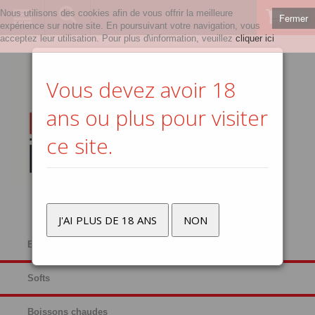
Nous utilisons des cookies afin de vous offrir la meilleure
Fermer
0
expérience sur notre site. En poursuivant votre navigation, vous
acceptez leur utilisation. Pour plus d\information, veuillez
cliquer ici
Vous devez avoir 18
ans ou plus pour visiter
ce site.
J'AI PLUS DE 18 ANS
NON
Bières
Softs
Boissons chaudes