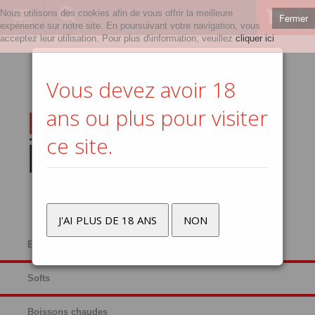
Nous utilisons des cookies afin de vous offrir la meilleure
Fermer
0
expérience sur notre site. En poursuivant votre navigation, vous
acceptez leur utilisation. Pour plus d\information, veuillez
cliquer ici
Vous devez avoir 18
ans ou plus pour visiter
ce site.
J'AI PLUS DE 18 ANS
NON
Bières
Softs
Boissons chaudes