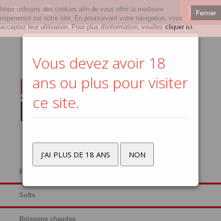
Nous utilisons des cookies afin de vous offrir la meilleure
Fermer
0
expérience sur notre site. En poursuivant votre navigation, vous
acceptez leur utilisation. Pour plus d\information, veuillez
cliquer ici
Vous devez avoir 18
ans ou plus pour visiter
ce site.
J'AI PLUS DE 18 ANS
NON
Bières
Softs
Boissons chaudes