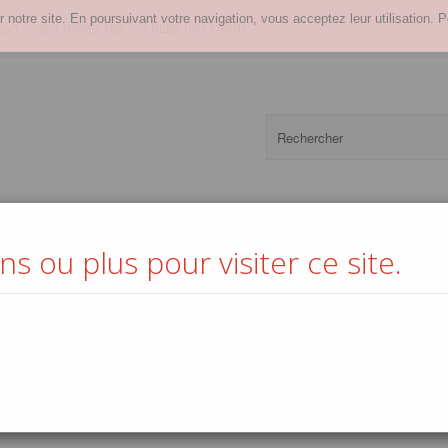
r notre site. En poursuivant votre navigation, vous acceptez leur utilisation. P
ENT
SE CONNECTER
CRÉER UN COMPTE
s ou plus pour visiter ce site.
s
Softs
Boissons chaudes
Alcools
Vins
Epicerie
Ma