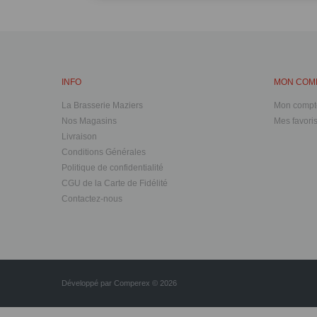
INFO
MON COM
La Brasserie Maziers
Mon compt
Nos Magasins
Mes favori
Livraison
Conditions Générales
Politique de confidentialité
CGU de la Carte de Fidélité
Contactez-nous
Développé par
Comperex
© 2026