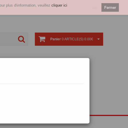
our plus d\information, veuillez
cliquer ici
Fermer
FR
Panier
0 ARTICLE(S) 0.00€
tériel