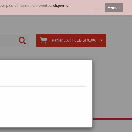
our plus d\information, veuillez
cliquer ici
Fermer
FR
Panier
0 ARTICLE(S) 0.00€
tériel