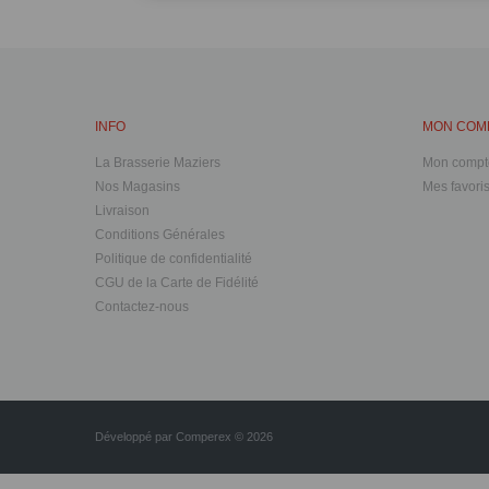
INFO
MON COM
La Brasserie Maziers
Mon compt
Nos Magasins
Mes favori
Livraison
Conditions Générales
Politique de confidentialité
CGU de la Carte de Fidélité
Contactez-nous
Développé par
Comperex
© 2026