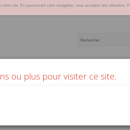
r notre site. En poursuivant votre navigation, vous acceptez leur utilisation. P
ENT
SE CONNECTER
CRÉER UN COMPTE
s ou plus pour visiter ce site.
s
Softs
Boissons chaudes
Alcools
Vins
Epicerie
Ma