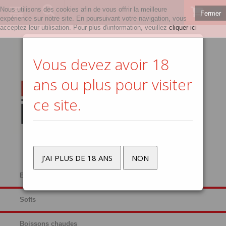
Nous utilisons des cookies afin de vous offrir la meilleure
Fermer
0
expérience sur notre site. En poursuivant votre navigation, vous
acceptez leur utilisation. Pour plus d\information, veuillez
cliquer ici
Vous devez avoir 18
ans ou plus pour visiter
ce site.
J'AI PLUS DE 18 ANS
NON
Bières
Softs
Boissons chaudes