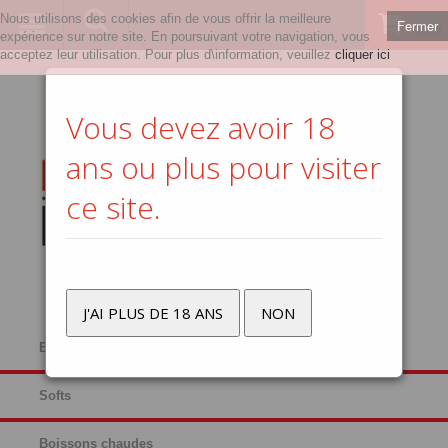
Nous utilisons des cookies afin de vous offrir la meilleure
Fermer
0
expérience sur notre site. En poursuivant votre navigation, vous
acceptez leur utilisation. Pour plus d\information, veuillez
cliquer ici
Vous devez avoir 18
ans ou plus pour visiter
ce site.
J'AI PLUS DE 18 ANS
NON
Bières
Softs
Boissons chaudes