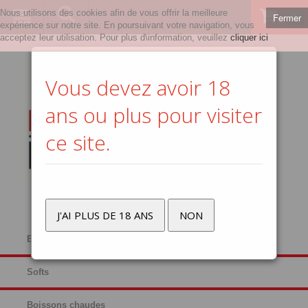
Nous utilisons des cookies afin de vous offrir la meilleure
Fermer
0
expérience sur notre site. En poursuivant votre navigation, vous
acceptez leur utilisation. Pour plus d\information, veuillez
cliquer ici
Vous devez avoir 18
ans ou plus pour visiter
ce site.
J'AI PLUS DE 18 ANS
NON
Bières
Softs
Boissons chaudes